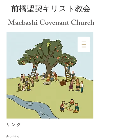
前橋聖契キリスト教会
Maebashi Covenant Church
リ ン ク
Art.rinho