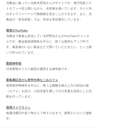
当教会に集っている鈴木邦浩さんのサイトです。進行性筋ジス
トロフィー症と闘いながら、水彩画を描いています。サイト内
のギャラリーページで植物画を見ることができます。また、当
教会の「多目的室」では、作品を常設展示しています。
賛美のYouTube
当教会で奏楽も担当している狩野光さんのYouTubeチャンネ
ルです。教会福音讃美歌を中心に、様々な賛美をアップ中で
す。奏楽者のいない集会などで用いていただきたい、という願
いで作られています。
聖契神学校
日本聖契キリスト教団が運営する神学校です。
新島襄記念がん哲学外来なごみカフェ
群馬県伊勢崎市を中心に、様々な困難を抱えた方の対話の場
（カフェ）を設け、人的支援を通して心の支援を目的とした活
動を行っています。
群馬ライフライン
毎週日曜日午前７時から７時３０分まで。群馬テレビにて放映
中。