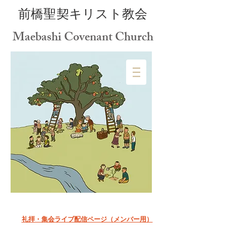
前橋聖契キリスト教会
Maebashi Covenant Church
礼拝・集会ライブ配信ページ（メンバー用）