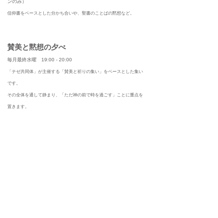
ンのみ）
信仰書をベースとした分かち合いや、聖書のことばの黙想など。
賛美と黙想の
夕べ
毎月最終水曜 19:00 - 20:00
「テゼ共同体」が主催する「賛美と祈りの集い」を
ベースとした集い
です。
その全体を通して静まり、「ただ神の前で時を過ごす」ことに重点を
置きます。
たまり場
（お休み中）
金曜 だいたい15時～17時半くらい
こどもたち、青年たちが自由に過ごせる場です。
勉強するのも、遊ぶのもアリです。